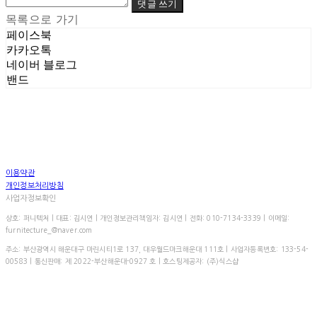
댓글 쓰기
목록으로 가기
페이스북
카카오톡
네이버 블로그
밴드
이용약관
개인정보처리방침
사업자정보확인
상호: 퍼니텍처 | 대표: 김시연 | 개인정보관리책임자: 김시연 | 전화: 010-7134-3339 | 이메일:
furnitecture_@naver.com
주소: 부산광역시 해운대구 마린시티1로 137, 대우월드마크해운대 111호 | 사업자등록번호:
133-54-
00583
| 통신판매:
제 2022-부산해운대-0927 호
| 호스팅제공자: (주)식스샵