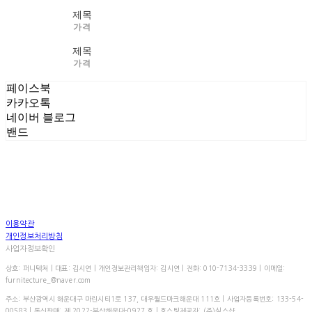
제목
가격
제목
가격
페이스북
카카오톡
네이버 블로그
밴드
이용약관
개인정보처리방침
사업자정보확인
상호: 퍼니텍처 | 대표: 김시연 | 개인정보관리책임자: 김시연 | 전화: 010-7134-3339 | 이메일:
furnitecture_@naver.com
주소: 부산광역시 해운대구 마린시티1로 137, 대우월드마크해운대 111호 | 사업자등록번호:
133-54-
00583
| 통신판매:
제 2022-부산해운대-0927 호
| 호스팅제공자: (주)식스샵