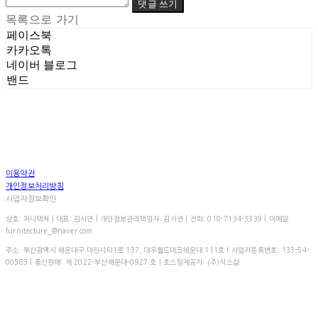
댓글 쓰기
목록으로 가기
페이스북
카카오톡
네이버 블로그
밴드
이용약관
개인정보처리방침
사업자정보확인
상호: 퍼니텍처 | 대표: 김시연 | 개인정보관리책임자: 김시연 | 전화: 010-7134-3339 | 이메일:
furnitecture_@naver.com
주소: 부산광역시 해운대구 마린시티1로 137, 대우월드마크해운대 111호 | 사업자등록번호:
133-54-
00583
| 통신판매:
제 2022-부산해운대-0927 호
| 호스팅제공자: (주)식스샵