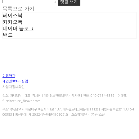
댓글 쓰기
목록으로 가기
페이스북
카카오톡
네이버 블로그
밴드
이용약관
개인정보처리방침
사업자정보확인
상호: 퍼니텍처 | 대표: 김시연 | 개인정보관리책임자: 김시연 | 전화: 010-7134-3339 | 이메일:
furnitecture_@naver.com
주소: 부산광역시 해운대구 마린시티1로 137, 대우월드마크해운대 111호 | 사업자등록번호:
133-54-
00583
| 통신판매:
제 2022-부산해운대-0927 호
| 호스팅제공자: (주)식스샵