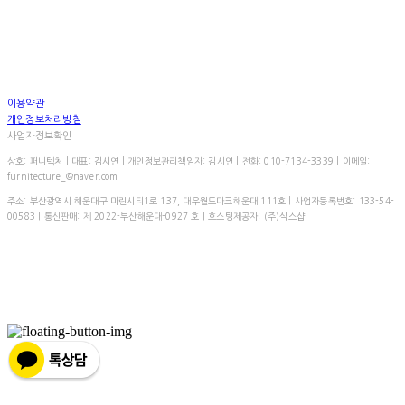
이용약관
개인정보처리방침
사업자정보확인
상호: 퍼니텍처 | 대표: 김시연 | 개인정보관리책임자: 김시연 | 전화: 010-7134-3339 | 이메일:
furnitecture_@naver.com
주소: 부산광역시 해운대구 마린시티1로 137, 대우월드마크해운대 111호 | 사업자등록번호:
133-54-
00583
| 통신판매:
제 2022-부산해운대-0927 호
| 호스팅제공자: (주)식스샵