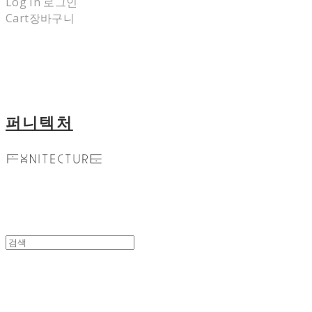
Log In
로그인
Cart
장바구니
퍼니텍처