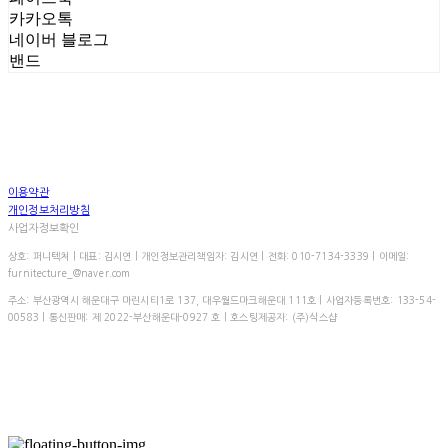
카카오톡
네이버 블로그
밴드
이용약관
개인정보처리방침
사업자정보확인
상호: 퍼니텍처 | 대표: 김시연 | 개인정보관리책임자: 김시연 | 전화: 010-7134-3339 | 이메일:
furnitecture_@naver.com
주소: 부산광역시 해운대구 마린시티1로 137, 대우월드마크해운대 111호 | 사업자등록번호:
133-54-
00583
| 통신판매:
제 2022-부산해운대-0927 호
| 호스팅제공자: (주)식스샵