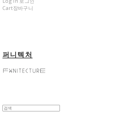
Log In
로그인
Cart
장바구니
퍼니텍처