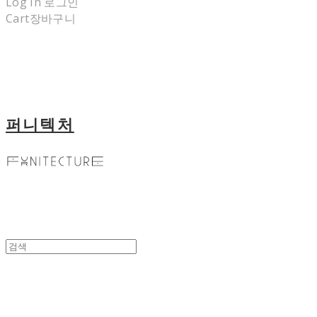
Log In
로그인
Cart
장바구니
퍼니텍처