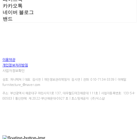
카카오톡
네이버 블로그
밴드
이용약관
개인정보처리방침
사업자정보확인
상호: 퍼니텍처 | 대표: 김시연 | 개인정보관리책임자: 김시연 | 전화: 010-7134-3339 | 이메일:
furnitecture_@naver.com
주소: 부산광역시 해운대구 마린시티1로 137, 대우월드마크해운대 111호 | 사업자등록번호:
133-54-
00583
| 통신판매:
제 2022-부산해운대-0927 호
| 호스팅제공자: (주)식스샵