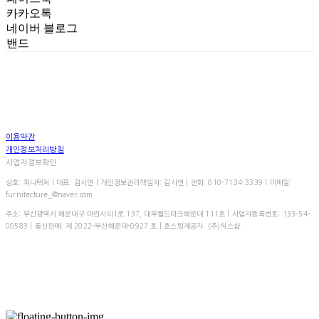
카카오톡
네이버 블로그
밴드
이용약관
개인정보처리방침
사업자정보확인
상호: 퍼니텍처 | 대표: 김시연 | 개인정보관리책임자: 김시연 | 전화: 010-7134-3339 | 이메일:
furnitecture_@naver.com
주소: 부산광역시 해운대구 마린시티1로 137, 대우월드마크해운대 111호 | 사업자등록번호:
133-54-
00583
| 통신판매:
제 2022-부산해운대-0927 호
| 호스팅제공자: (주)식스샵