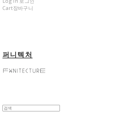
Log In
로그인
Cart
장바구니
퍼니텍처