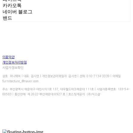
카카오톡
네이버 블로그
밴드
이용약관
개인정보처리방침
사업자정보확인
상호: 퍼니텍처 | 대표: 김시연 | 개인정보관리책임자: 김시연 | 전화: 010-7134-3339 | 이메일:
furnitecture_@naver.com
주소: 부산광역시 해운대구 마린시티1로 137, 대우월드마크해운대 111호 | 사업자등록번호:
133-54-
00583
| 통신판매:
제 2022-부산해운대-0927 호
| 호스팅제공자: (주)식스샵