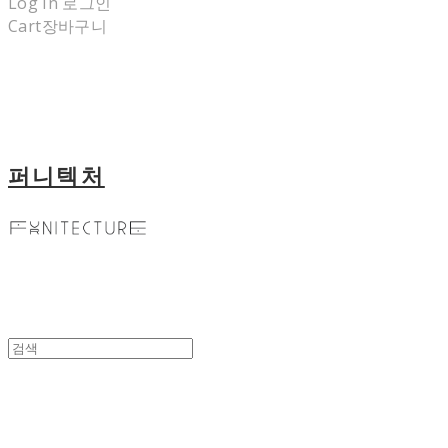
Log In
로그인
Cart
장바구니
퍼니텍처