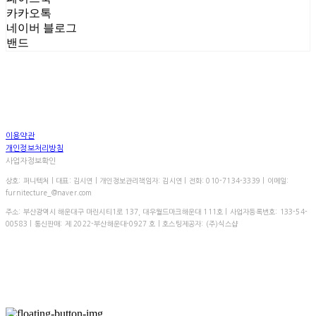
카카오톡
네이버 블로그
밴드
이용약관
개인정보처리방침
사업자정보확인
상호: 퍼니텍처 | 대표: 김시연 | 개인정보관리책임자: 김시연 | 전화: 010-7134-3339 | 이메일:
furnitecture_@naver.com
주소: 부산광역시 해운대구 마린시티1로 137, 대우월드마크해운대 111호 | 사업자등록번호:
133-54-
00583
| 통신판매:
제 2022-부산해운대-0927 호
| 호스팅제공자: (주)식스샵