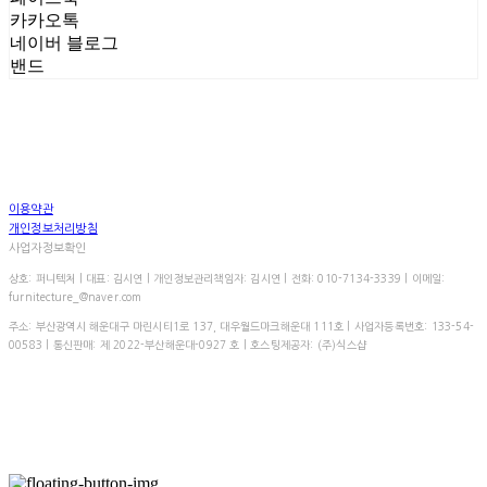
카카오톡
네이버 블로그
밴드
이용약관
개인정보처리방침
사업자정보확인
상호: 퍼니텍처 | 대표: 김시연 | 개인정보관리책임자: 김시연 | 전화: 010-7134-3339 | 이메일:
furnitecture_@naver.com
주소: 부산광역시 해운대구 마린시티1로 137, 대우월드마크해운대 111호 | 사업자등록번호:
133-54-
00583
| 통신판매:
제 2022-부산해운대-0927 호
| 호스팅제공자: (주)식스샵