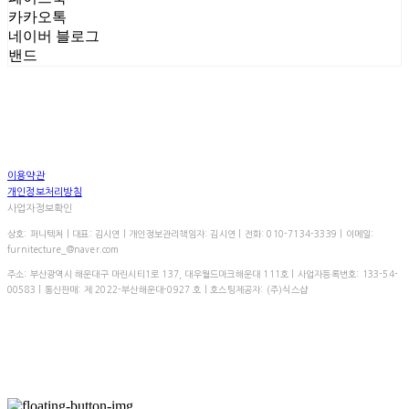
카카오톡
네이버 블로그
밴드
이용약관
개인정보처리방침
사업자정보확인
상호: 퍼니텍처 | 대표: 김시연 | 개인정보관리책임자: 김시연 | 전화: 010-7134-3339 | 이메일:
furnitecture_@naver.com
주소: 부산광역시 해운대구 마린시티1로 137, 대우월드마크해운대 111호 | 사업자등록번호:
133-54-
00583
| 통신판매:
제 2022-부산해운대-0927 호
| 호스팅제공자: (주)식스샵