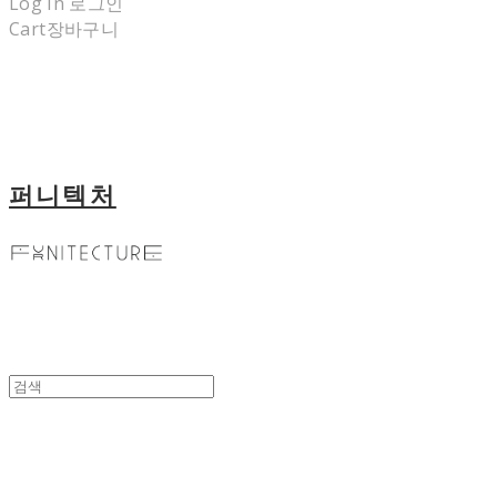
Log In
로그인
Cart
장바구니
퍼니텍처