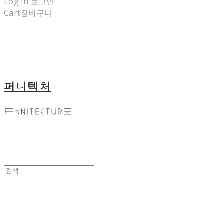
Log In
로그인
Cart
장바구니
퍼니텍처