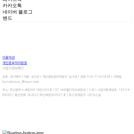
카카오톡
네이버 블로그
밴드
이용약관
개인정보처리방침
사업자정보확인
상호: 퍼니텍처 | 대표: 김시연 | 개인정보관리책임자: 김시연 | 전화: 010-7134-3339 | 이메일:
furnitecture_@naver.com
주소: 부산광역시 해운대구 마린시티1로 137, 대우월드마크해운대 111호 | 사업자등록번호:
133-54-
00583
| 통신판매:
제 2022-부산해운대-0927 호
| 호스팅제공자: (주)식스샵