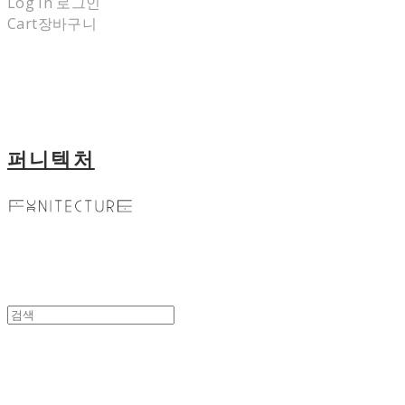
Log In
로그인
Cart
장바구니
퍼니텍처