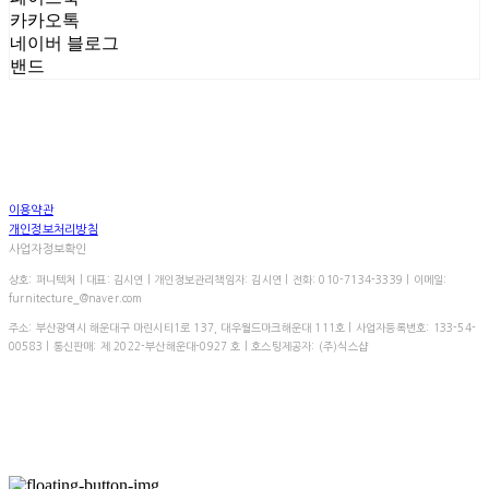
카카오톡
네이버 블로그
밴드
이용약관
개인정보처리방침
사업자정보확인
상호: 퍼니텍처 | 대표: 김시연 | 개인정보관리책임자: 김시연 | 전화: 010-7134-3339 | 이메일:
furnitecture_@naver.com
주소: 부산광역시 해운대구 마린시티1로 137, 대우월드마크해운대 111호 | 사업자등록번호:
133-54-
00583
| 통신판매:
제 2022-부산해운대-0927 호
| 호스팅제공자: (주)식스샵