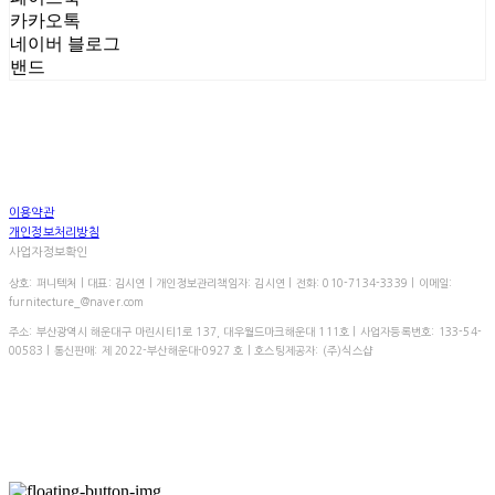
카카오톡
네이버 블로그
밴드
이용약관
개인정보처리방침
사업자정보확인
상호: 퍼니텍처 | 대표: 김시연 | 개인정보관리책임자: 김시연 | 전화: 010-7134-3339 | 이메일:
furnitecture_@naver.com
주소: 부산광역시 해운대구 마린시티1로 137, 대우월드마크해운대 111호 | 사업자등록번호:
133-54-
00583
| 통신판매:
제 2022-부산해운대-0927 호
| 호스팅제공자: (주)식스샵