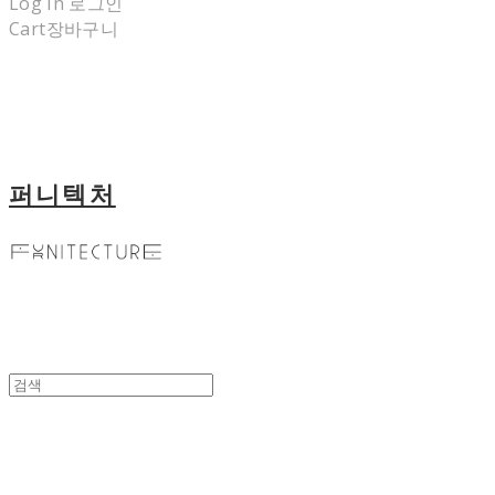
Log In
로그인
Cart
장바구니
퍼니텍처