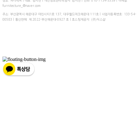
상호: 퍼니텍처 | 대표: 김시연 | 개인정보관리책임자: 김시연 | 전화: 010-7134-3339 | 이메일:
furnitecture_@naver.com
주소: 부산광역시 해운대구 마린시티1로 137, 대우월드마크해운대 111호 | 사업자등록번호:
133-54-
00583
| 통신판매:
제 2022-부산해운대-0927 호
| 호스팅제공자: (주)식스샵